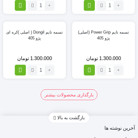
تعداد:
5
تعداد:
تسمه
تسمه
تایم
تایم
(Power
Dongil
کره
grip)گتس
تسمه تایم Power Grip (اصلی)
تسمه تایم Dongil ( اصلی )کره ای
(اصلی)
اصلی
پژو 405
پژو 405
107
پژو
پراید
206
تیپ
1.300.000
تومان
1.300.000
تومان
5
تعداد:
تعداد:
تسمه
تسمه
تایم
تایم
Dongil
Power
(
Grip
بارگذاری محصولات بیشتر
4
3
2
1
(اصلی)
اصلی
پژو
)کره
405
ای
بازگشت به بالا
پژو
405
آخرین نوشته ها