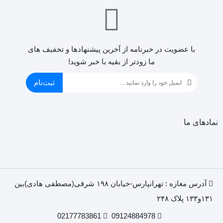
با عضویت در خبرنامه از آخرین پیشنهادها و تخفیف های
ما زودتر از بقیه با خبر شوید!
ثبت‌نام
نمادهای ما
آدرس مغازه : تهرانپارس-خیابان ۱۹۸ شرقی(مصطفی هادی)بین
۱۳۱و۱۳۳ پلاک ۲۴۸
02177783861
09124884978