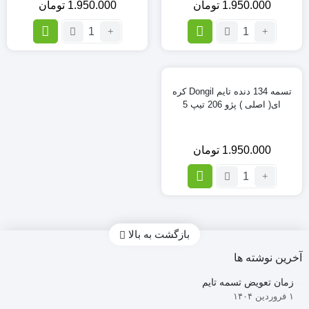
1.950.000
تومان
1.950.000
تومان
تعداد:
تعداد:
تسمه
تسمه
تایم
تایم
(Power
(Power
grip)
grip)گتس
تسمه 134 دنده تایم Dongil کره
گتس
اصلی
ای( اصلی ) پژو 206 تیپ 5
اصلی
پژو
پژو
206
206
تیپ
1.950.000
تومان
تیپ
5
5
تعداد:
تسمه
134
دنده
تایم
بازگشت به بالا
Dongil
آخرین نوشته ها
کره
ای(
زمان تعویض تسمه تایم
اصلی
۱ فروردین ۱۴۰۴
)