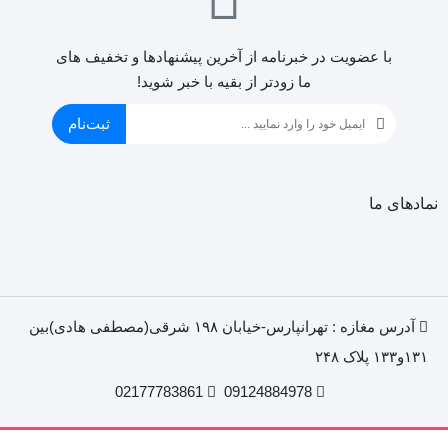
با عضویت در خبرنامه از آخرین پیشنهادها و تخفیف های
ما زودتر از بقیه با خبر شوید!
ثبت‌نام
نمادهای ما
آدرس مغازه : تهرانپارس-خیابان ۱۹۸ شرقی(مصطفی هادی)بین
۱۳۱و۱۳۳ پلاک ۲۴۸
02177783861
09124884978