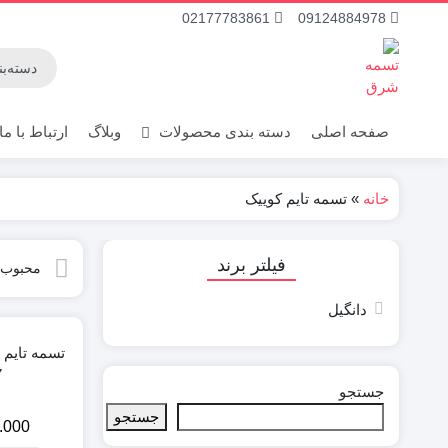
02177783861
09124884978
صفحه اصلی
دسته بندی محصولات
وبلاگ
ارتباط با ما
خانه
»
تسمه تایم کوییک
تسمه تایم پراید
فیلتر برند
محبوب‌
دانگیل
7
جستجو
جستجو
.000