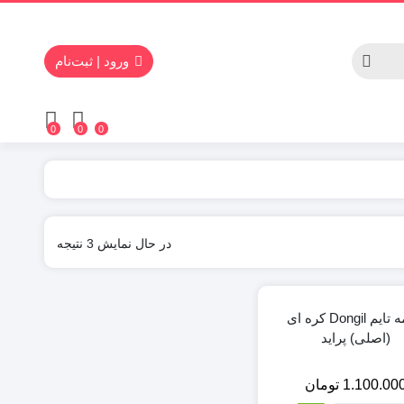
ورود | ثبت‌نام
0
0
0
تسمه تایم تیبا
تسمه تای
Sorted
در حال نمایش 3 نتیجه
by
latest
تسمه تایم Dongil کره ای
(اصلی) پراید
1.100.00
تومان