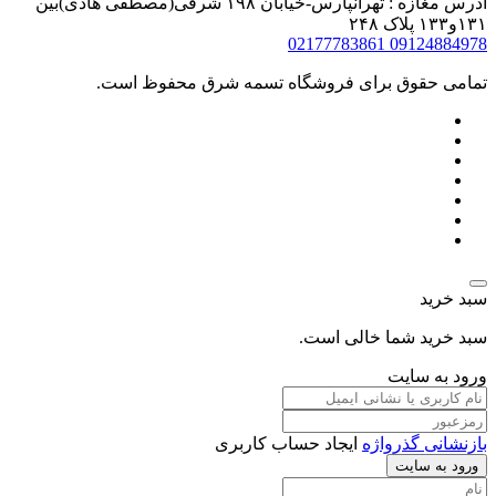
آدرس مغازه : تهرانپارس-خیابان ۱۹۸ شرقی(مصطفی هادی)بین
۱۳۱و۱۳۳ پلاک ۲۴۸
02177783861
09124884978
تمامی حقوق برای فروشگاه تسمه شرق محفوظ است.
سبد خرید
سبد خرید شما خالی است.
ورود به سایت
بازنشانی گذرواژه
ایجاد حساب کاربری
ورود به سایت