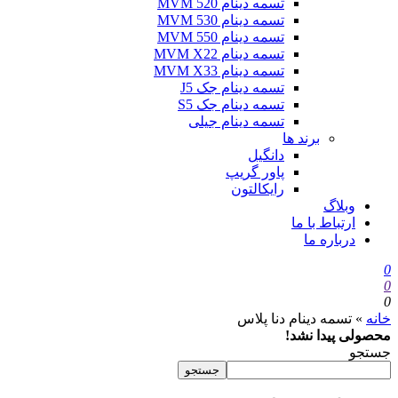
تسمه دینام MVM 520
تسمه دینام MVM 530
تسمه دینام MVM 550
تسمه دینام MVM X22
تسمه دینام MVM X33
تسمه دینام جک J5
تسمه دینام جک S5
تسمه دینام جیلی
برند ها
دانگیل
پاور گریپ
رایکالتون
وبلاگ
ارتباط با ما
درباره ما
0
0
0
خانه
»
تسمه دینام دنا پلاس
محصولی پیدا نشد!
جستجو
جستجو