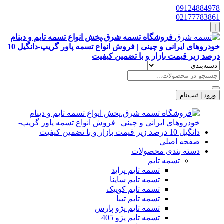
09124884978
02177783861
|
فروشگاه تسمه شرق.پخش انواع تسمه تایم و دینام
خودروهای ایرانی و چینی | فروش انواع تسمه پاور گریپ-دانگیل 10
درصد زیر قیمت بازار و با تضمین کیفیت
ورود | ثبت‌نام
صفحه اصلی
دسته بندی محصولات
تسمه تایم
تسمه تایم پراید
تسمه تایم ساینا
تسمه تایم کوییک
تسمه تایم تیبا
تسمه تایم پژو پارس
تسمه تایم پژو 405