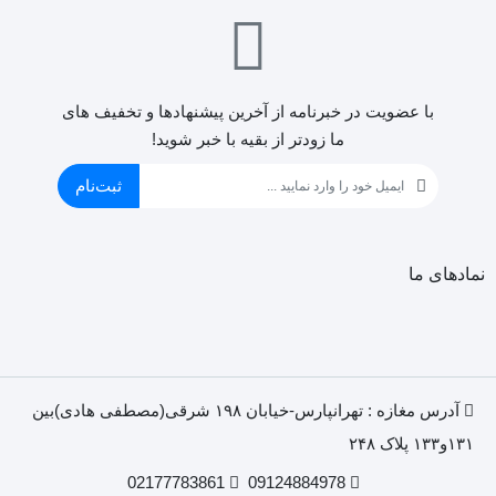
با عضویت در خبرنامه از آخرین پیشنهادها و تخفیف های
ما زودتر از بقیه با خبر شوید!
ثبت‌نام
نمادهای ما
آدرس مغازه : تهرانپارس-خیابان ۱۹۸ شرقی(مصطفی هادی)بین
۱۳۱و۱۳۳ پلاک ۲۴۸
02177783861
09124884978