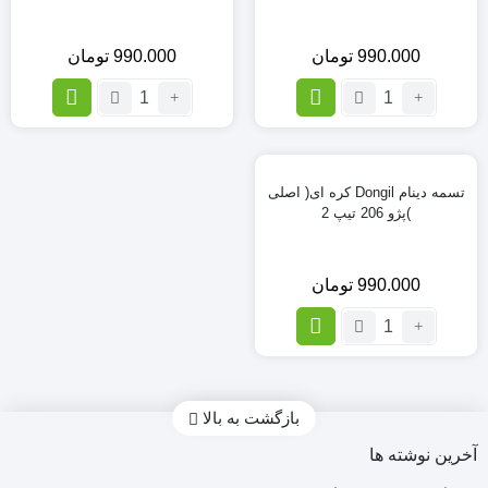
990.000
تومان
990.000
تومان
تعداد:
تعداد:
تسمه
تسمه
دینام
دینام
Dongil
Dongil
کره
کره
تسمه دینام Dongil کره ای( اصلی
ای(
ای(
)پژو 206 تیپ 2
اصلی
اصلی
)پژو
)پژو
206
206
990.000
تومان
تیپ
تیپ
2
تعداد:
2
تسمه
دینام
Dongil
کره
بازگشت به بالا
ای(
آخرین نوشته ها
اصلی
)پژو