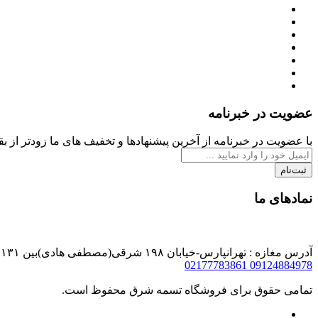
عضویت در خبرنامه
با عضویت در خبرنامه از آخرین پیشنهادها و تخفیف های ما زودتر از بقی
ثبت‌نام
نمادهای ما
آدرس مغازه : تهرانپارس-خیابان ۱۹۸ شرقی(مصطفی هادی)بین ۱۳۱و۱۳۳ پلاک ۲۴۸
02177783861
09124884978
تمامی حقوق برای فروشگاه تسمه شرق محفوظ است.