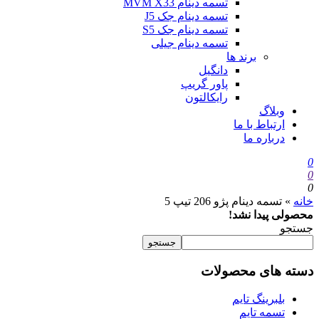
تسمه دینام MVM X33
تسمه دینام جک J5
تسمه دینام جک S5
تسمه دینام جیلی
برند ها
دانگیل
پاور گریپ
رایکالتون
وبلاگ
ارتباط با ما
درباره ما
0
0
0
خانه
»
تسمه دینام پژو 206 تیپ 5
محصولی پیدا نشد!
جستجو
جستجو
دسته های محصولات
بلبرینگ تایم
تسمه تایم