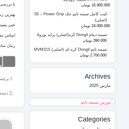
با بررسی 
16.900.000
تومان
کیت کامل تسمه تایم جک S5 – Power Grip
بهترین زم
(اصلی)
24.000.000
تومان
تسمه دینام Dongil کره(اصلی) پراید یورو4
اساس مقد
390.000
تومان
زمان مناسب بر
تسمه تایم Dongil کره ای (اصلی) MVM315
2.700.000
تومان
Archives
برچس
مارس 2025
دسته‌
Categories
تسمه تایم و دینام