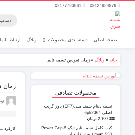
02177783861
09124884978
صفحه اصلی
دسته بندی محصولات
وبلاگ
ارتباط با ما
خانه
»
وبلاگ
»
زمان تعویض تسمه تایم
تسمه تایم پراید
زمان ت
محصولات تصادفی
نوی
تسمه دینام سمند ملی(EF7) پاور گریپ
اصلی 6pk2364
2.100.000
تومان
کیت کامل تسمه تایم تیگو 5-Power Grip
کارکرد م
mvm 550 (اصلی) اروپایی