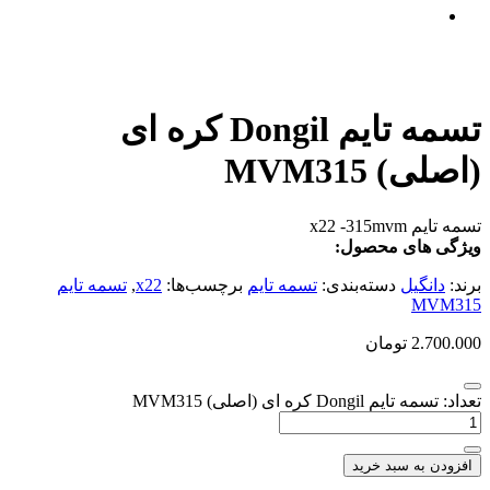
تسمه تایم Dongil کره ای
(اصلی) MVM315
تسمه تایم x22 -315mvm
ویژگی های محصول:
برند:
دانگیل
دسته‌بندی:
تسمه تایم
برچسب‌ها:
x22
,
تسمه تایم
MVM315
2.700.000
تومان
تعداد: تسمه تایم Dongil کره ای (اصلی) MVM315
افزودن به سبد خرید