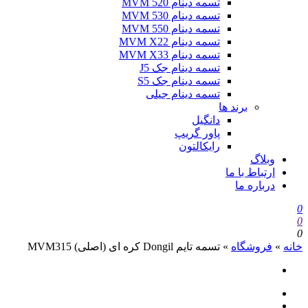
تسمه دینام MVM 520
تسمه دینام MVM 530
تسمه دینام MVM 550
تسمه دینام MVM X22
تسمه دینام MVM X33
تسمه دینام جک J5
تسمه دینام جک S5
تسمه دینام جیلی
برند ها
دانگیل
پاور گریپ
رایکالتون
وبلاگ
ارتباط با ما
درباره ما
0
0
0
خانه
»
فروشگاه
»
تسمه تایم Dongil کره ای (اصلی) MVM315