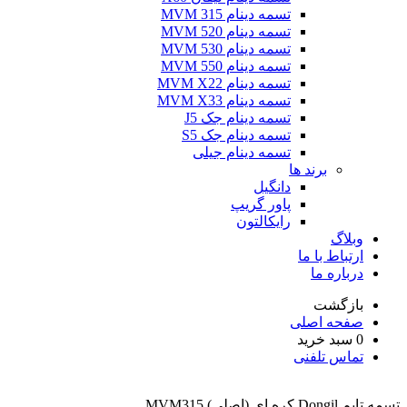
تسمه دینام MVM 315
تسمه دینام MVM 520
تسمه دینام MVM 530
تسمه دینام MVM 550
تسمه دینام MVM X22
تسمه دینام MVM X33
تسمه دینام جک J5
تسمه دینام جک S5
تسمه دینام جیلی
برند ها
دانگیل
پاور گریپ
رایکالتون
وبلاگ
ارتباط با ما
درباره ما
بازگشت
صفحه اصلی
0
سبد خرید
تماس تلفنی
تسمه تایم Dongil کره ای (اصلی) MVM315