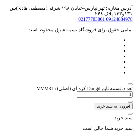
آدرس مغازه : تهرانپارس-خیابان ۱۹۸ شرقی(مصطفی هادی)بین
۱۳۱و۱۳۳ پلاک ۲۴۸
02177783861
09124884978
تمامی حقوق برای فروشگاه تسمه شرق محفوظ است.
تعداد: تسمه تایم Dongil کره ای (اصلی) MVM315
افزودن به سبد خرید
سبد خرید
سبد خرید شما خالی است.