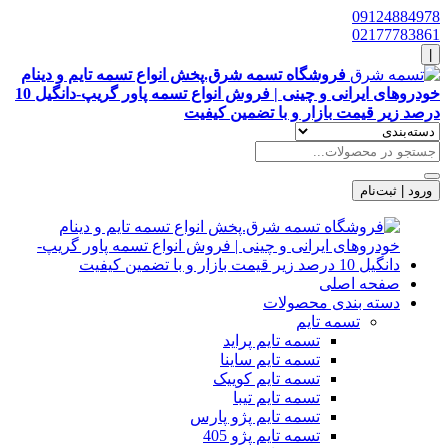
09124884978
02177783861
|
فروشگاه تسمه شرق.پخش انواع تسمه تایم و دینام
خودروهای ایرانی و چینی | فروش انواع تسمه پاور گریپ-دانگیل 10
درصد زیر قیمت بازار و با تضمین کیفیت
ورود | ثبت‌نام
صفحه اصلی
دسته بندی محصولات
تسمه تایم
تسمه تایم پراید
تسمه تایم ساینا
تسمه تایم کوییک
تسمه تایم تیبا
تسمه تایم پژو پارس
تسمه تایم پژو 405