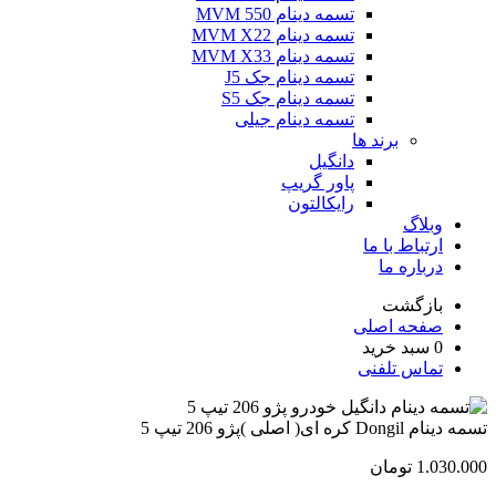
تسمه دینام MVM 550
تسمه دینام MVM X22
تسمه دینام MVM X33
تسمه دینام جک J5
تسمه دینام جک S5
تسمه دینام جیلی
برند ها
دانگیل
پاور گریپ
رایکالتون
وبلاگ
ارتباط با ما
درباره ما
بازگشت
صفحه اصلی
0
سبد خرید
تماس تلفنی
تسمه دینام Dongil کره ای( اصلی )پژو 206 تیپ 5
1.030.000
تومان