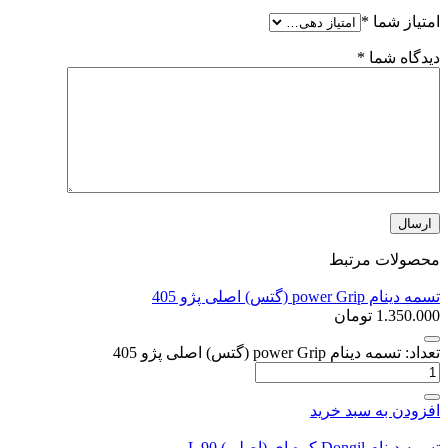
امتیاز شما
*
دیدگاه شما
*
محصولات مرتبط
تسمه دینام power Grip (گتس) اصلی پژو 405
1.350.000
تومان
تعداد: تسمه دینام power Grip (گتس) اصلی پژو 405
افزودن به سبد خرید
تسمه دینام Dongil کره ای (اصلی) L 90