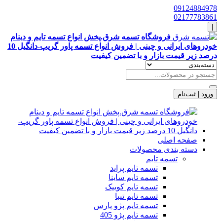
09124884978
02177783861
|
فروشگاه تسمه شرق.پخش انواع تسمه تایم و دینام
خودروهای ایرانی و چینی | فروش انواع تسمه پاور گریپ-دانگیل 10
درصد زیر قیمت بازار و با تضمین کیفیت
ورود | ثبت‌نام
صفحه اصلی
دسته بندی محصولات
تسمه تایم
تسمه تایم پراید
تسمه تایم ساینا
تسمه تایم کوییک
تسمه تایم تیبا
تسمه تایم پژو پارس
تسمه تایم پژو 405