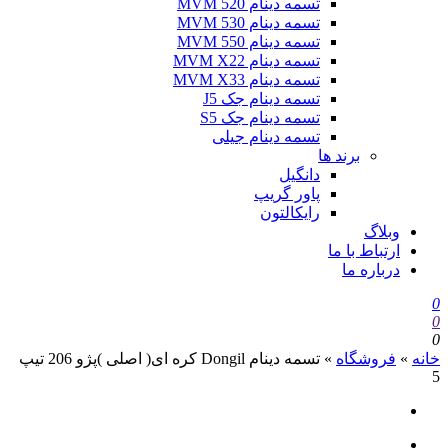
تسمه دینام MVM 520
تسمه دینام MVM 530
تسمه دینام MVM 550
تسمه دینام MVM X22
تسمه دینام MVM X33
تسمه دینام جک J5
تسمه دینام جک S5
تسمه دینام جیلی
برند ها
دانگیل
پاور گریپ
رایکالتون
وبلاگ
ارتباط با ما
درباره ما
0
0
0
خانه
»
فروشگاه
»
تسمه دینام Dongil کره ای( اصلی )پژو 206 تیپ
5