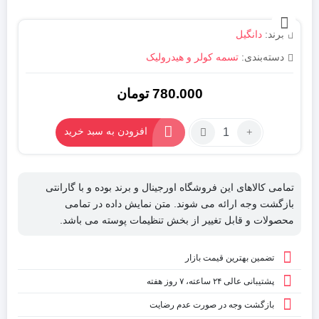
برند:
دانگیل
دسته‌بندی:
تسمه کولر و هیدرولیک
780.000
تومان
تعداد:
افزودن به سبد خرید
تسمهTU5
کولر
و
تمامی کالاهای این فروشگاه اورجینال و برند بوده و با گارانتی
هیدرولیک
بازگشت وجه ارائه می شوند. متن نمایش داده در تمامی
tu5
محصولات و قابل تغییر از بخش تنظیمات پوسته می باشد.
Dongil
(5pk1253)
تضمین بهترین قیمت بازار
اصلی
کره
پشتیبانی عالی ۲۴ ساعته، ۷ روز هفته
ای
بازگشت وجه در صورت عدم رضایت