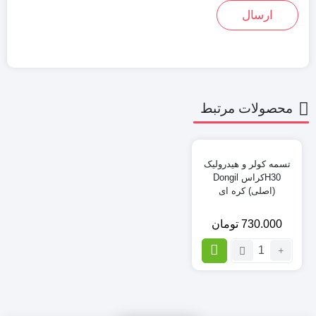
محصولات مرتبط
تسمه کولر و هیدرولیک
H30کراس Dongil
(اصلی) کره ای
730.000
تومان
تعداد:
تسمه
کولر
و
هیدرولیک