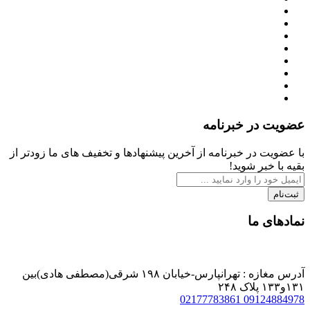
عضویت در خبرنامه
با عضویت در خبرنامه از آخرین پیشنهادها و تخفیف های ما زودتر از
بقیه با خبر شوید!
ثبت‌نام
نمادهای ما
آدرس مغازه : تهرانپارس-خیابان ۱۹۸ شرقی(مصطفی هادی)بین
۱۳۱و۱۳۳ پلاک ۲۴۸
02177783861
09124884978