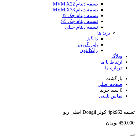
تسمه دینام MVM X22
تسمه دینام MVM X33
تسمه دینام جک J5
تسمه دینام جک S5
تسمه دینام جیلی
برند ها
دانگیل
پاور گریپ
رایکالتون
وبلاگ
ارتباط با ما
درباره ما
بازگشت
صفحه اصلی
0
سبد خرید
تماس تلفنی
تسمه 4pk962 کولر Dongil اصلی ریو
450.000
تومان