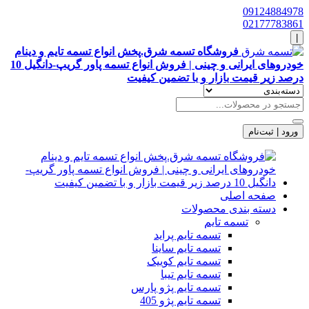
09124884978
02177783861
|
فروشگاه تسمه شرق.پخش انواع تسمه تایم و دینام
خودروهای ایرانی و چینی | فروش انواع تسمه پاور گریپ-دانگیل 10
درصد زیر قیمت بازار و با تضمین کیفیت
ورود | ثبت‌نام
صفحه اصلی
دسته بندی محصولات
تسمه تایم
تسمه تایم پراید
تسمه تایم ساینا
تسمه تایم کوییک
تسمه تایم تیبا
تسمه تایم پژو پارس
تسمه تایم پژو 405