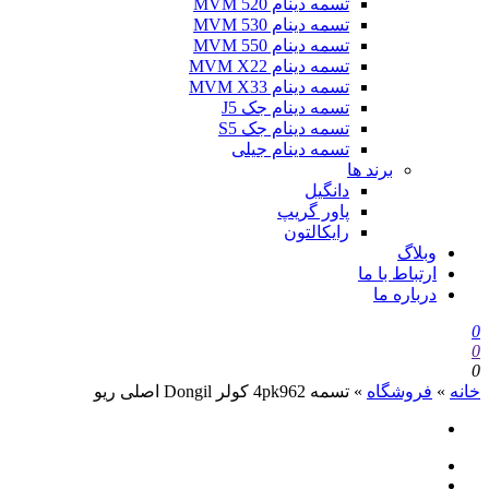
تسمه دینام MVM 520
تسمه دینام MVM 530
تسمه دینام MVM 550
تسمه دینام MVM X22
تسمه دینام MVM X33
تسمه دینام جک J5
تسمه دینام جک S5
تسمه دینام جیلی
برند ها
دانگیل
پاور گریپ
رایکالتون
وبلاگ
ارتباط با ما
درباره ما
0
0
0
خانه
»
فروشگاه
»
تسمه 4pk962 کولر Dongil اصلی ریو